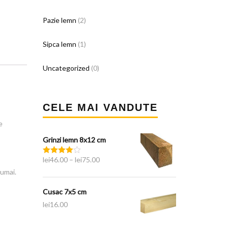
Pazie lemn
(2)
Sipca lemn
(1)
Uncategorized
(0)
CELE MAI VANDUTE
e
Grinzi lemn 8x12 cm
lei
46.00
–
lei
75.00
Rated
4.00
out
numai.
of 5
Cusac 7x5 cm
lei
16.00