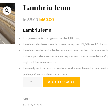
Lambriu lemn
lei
68.00
lei
60.00
Lambriu lemn
Lungime de 4 m si grosime de 1,80 cm;
Lambriul din lemn are latimea de aprox 13,50 cm +/- 1 cm;
Lambriul este nut / feder si se imbina perfect fara a exist
intre sipci, de asemenea este prevazut cu un model in V 
mijlocul fiecarui lambriu;
Lemnul pentru lambriu este atent selectionat si nu cont
putregai sau noduri cazatoare;
Lambriu
ADD TO CART
lemn
quantity
SKU:
GL7x5-1-1-1