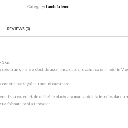
Category:
Lambriu lemn
REVIEWS (0)
- 1 cm;
 a exista un gol intre sipci, de asemenea este prevazut cu un model in V p
u contine putregai sau noduri cazatoare;
teriori sau exteriori, de obicei se placheaza mansardele la interior, dar nu 
tia foisoarelor si a teraselor.