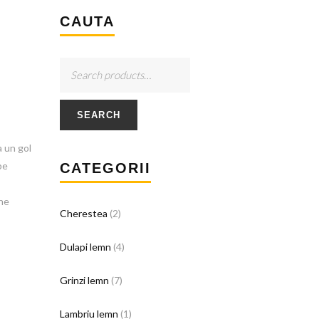
CAUTA
SEARCH
a un gol
pe
CATEGORII
ine
Cherestea
(2)
Dulapi lemn
(4)
Grinzi lemn
(7)
Lambriu lemn
(1)