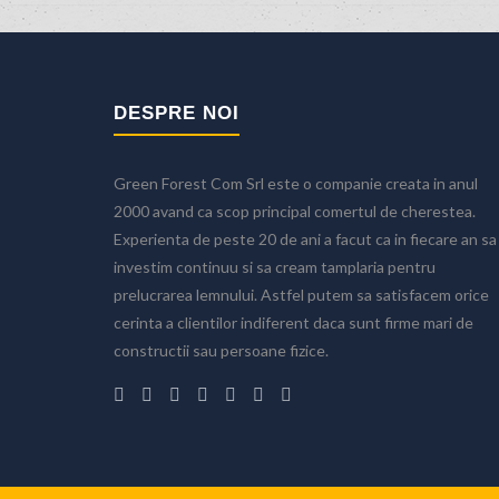
DESPRE NOI
Green Forest Com Srl este o companie creata in anul
2000 avand ca scop principal comertul de cherestea.
Experienta de peste 20 de ani a facut ca in fiecare an sa
investim continuu si sa cream tamplaria pentru
prelucrarea lemnului. Astfel putem sa satisfacem orice
cerinta a clientilor indiferent daca sunt firme mari de
Acasa
constructii sau persoane fizice.
Cherestea
Grinzi
Sipca
Dulapi
Tamplarie