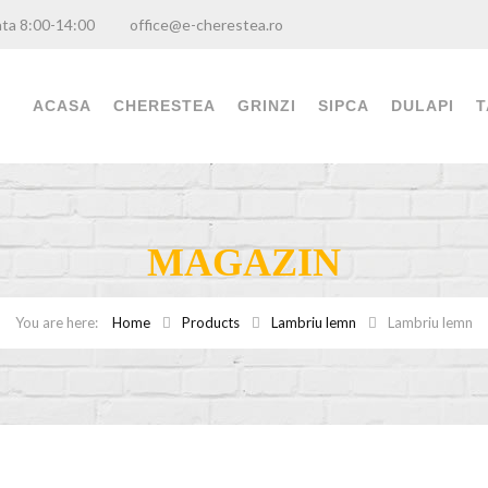
ambata 8:00-14:00
office@e-cherestea.ro
ACASA
CHERESTEA
GRINZI
SIPCA
DULAPI
T
MAGAZIN
Home
Products
Lambriu lemn
Lambriu lemn