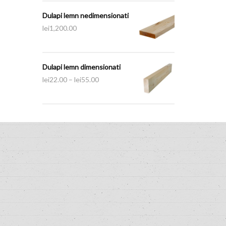
Dulapi lemn nedimensionati
lei
1,200.00
Dulapi lemn dimensionati
lei
22.00
–
lei
55.00