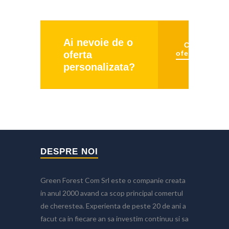
Ai nevoie de o
Cere
oferta
oferta
personalizata?
DESPRE NOI
Green Forest Com Srl este o companie creata
in anul 2000 avand ca scop principal comertul
de cherestea. Experienta de peste 20 de ani a
facut ca in fiecare an sa investim continuu si sa